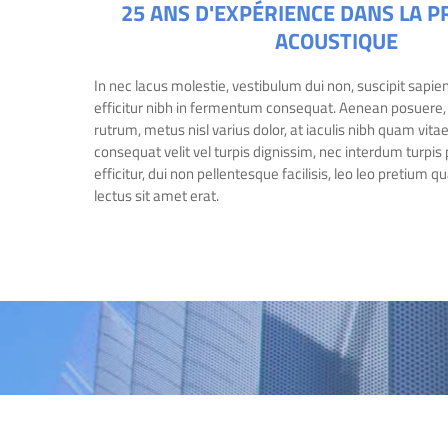
25 ANS D'EXPÉRIENCE DANS LA 
ACOUSTIQUE
In nec lacus molestie, vestibulum dui non, suscipit sapie
efficitur nibh in fermentum consequat. Aenean posuere, 
rutrum, metus nisl varius dolor, at iaculis nibh quam vita
consequat velit vel turpis dignissim, nec interdum turpis
efficitur, dui non pellentesque facilisis, leo leo pretium q
lectus sit amet erat.