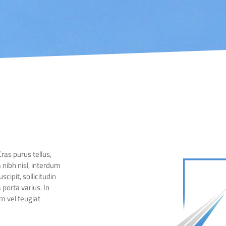
ras purus tellus,
 nibh nisl, interdum
cipit, sollicitudin
porta varius. In
m vel feugiat