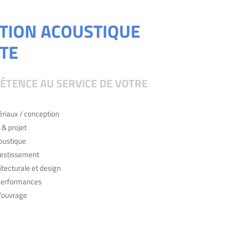
UTION ACOUSTIQUE
TE
TENCE AU SERVICE DE VOTRE
riaux / conception
 & projet
oustique
vestissement
tecturale et design
performances
l’ouvrage