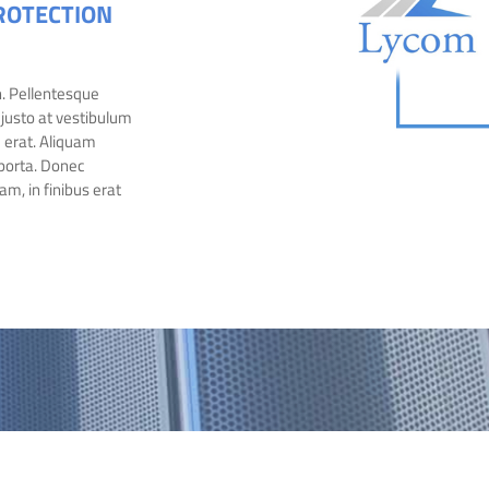
PROTECTION
n. Pellentesque
justo at vestibulum
e erat. Aliquam
 porta. Donec
uam, in finibus erat