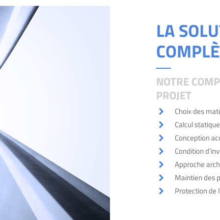
LA SOL
COMPLÈ
NOTRE COMPÉ
PROJET
Choix des maté
Calcul statique
Conception ac
Condition d’in
Approche archi
Maintien des 
Protection de 